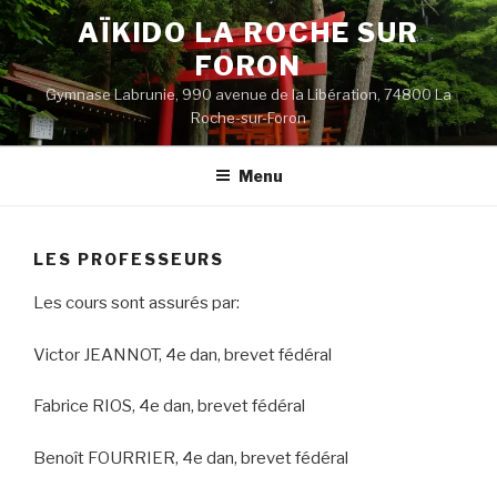
Aller
AÏKIDO LA ROCHE SUR
au
FORON
contenu
principal
Gymnase Labrunie, 990 avenue de la Libération, 74800 La
Roche-sur-Foron
Menu
LES PROFESSEURS
Les cours sont assurés par:
Victor JEANNOT, 4e dan, brevet fédéral
Fabrice RIOS, 4e dan, brevet fédéral
Benoît FOURRIER, 4e dan, brevet fédéral