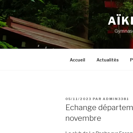
Aller
au
AÏK
contenu
principal
Gymnase
Accueil
Actualités
P
PUBLIÉ
05/11/2023
PAR
ADMIN3381
LE
Echange départemen
novembre