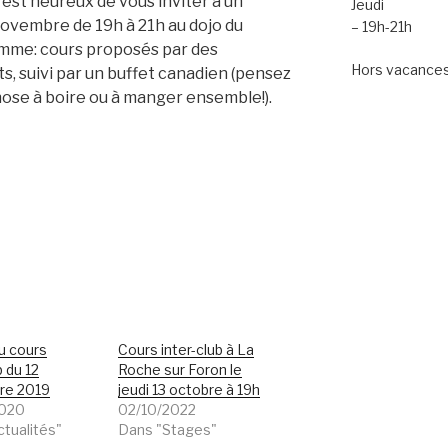
est heureux de vous inviter à un
Jeudi
novembre de 19h à 21h au dojo du
– 19h-21h
mme: cours proposés par des
Hors vacances 
s, suivi par un buffet canadien (pensez
hose à boire ou à manger ensemble!).
u cours
Cours inter-club à La
b du 12
Roche sur Foron le
re 2019
jeudi 13 octobre à 19h
2020
02/10/2022
ctualités"
Dans "Stages"