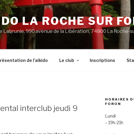
IDO LA ROCHE SUR F
 Labrunie, 990 avenue de la Libération, 74800 La Roche-s
résentation de l’aïkido
Le club
Inscriptions
St
HORAIRES D
FORON
tal interclub jeudi 9
Lundi
– 19h-21h