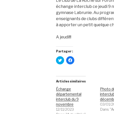
Le club de La Roche sur Foron 
échange interclub ce jeudi 9 
gymnase Labrunie. Au progra
enseignants de clubs différent
à apporter un petit quelque c
A jeudi!!!
Partager :
C
C
l
l
i
i
q
q
u
u
e
e
z
z
Articles similaires
p
p
o
o
Échange
Photo d
u
u
r
r
départemental
interclu
p
p
interclub du 9
a
a
décemb
r
r
novembre
03/01/
t
t
a
a
12/11/2023
Dans "A
g
g