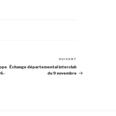
SUIVANT
Article
suivant
ippe
Échange départemental interclub
16-
du 9 novembre