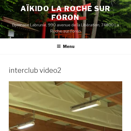
Aller
AÏKIDO LA ROCHE SUR
au
FORON
contenu
principal
Gymnase Labrunie, 990 avenue de la Libération, 74800 La
Roche-sur-Foron
Menu
interclub video2
Lecteur
vidéo