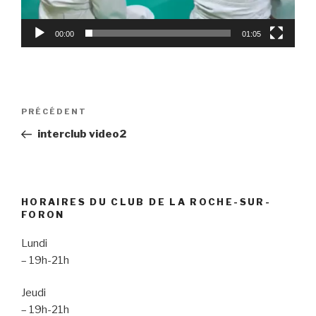
00:00
01:05
Navigation
Article
PRÉCÉDENT
de
précédent
interclub video2
l’article
HORAIRES DU CLUB DE LA ROCHE-SUR-
FORON
Lundi
– 19h-21h
Jeudi
– 19h-21h