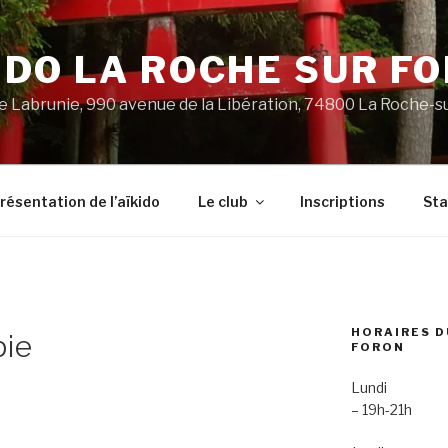
IDO LA ROCHE SUR F
 Labrunie, 990 avenue de la Libération, 74800 La Roche-s
résentation de l’aïkido
Le club
Inscriptions
St
HORAIRES D
pie
FORON
Lundi
– 19h-21h