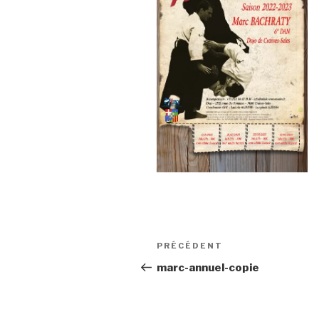
Navigation
Article
PRÉCÉDENT
de
précédent
marc-annuel-copie
l’article