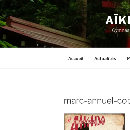
Aller
au
AÏK
contenu
principal
Gymnase
Accueil
Actualités
P
marc-annuel-co