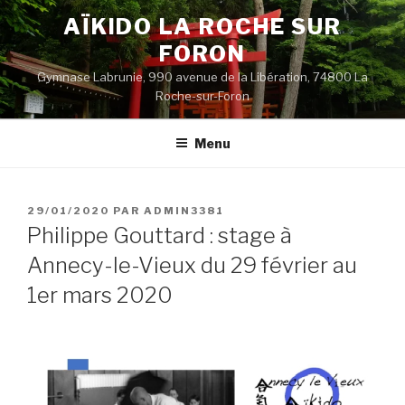
Aller
AÏKIDO LA ROCHE SUR
au
FORON
contenu
principal
Gymnase Labrunie, 990 avenue de la Libération, 74800 La
Roche-sur-Foron
Menu
PUBLIÉ
29/01/2020
PAR
ADMIN3381
LE
Philippe Gouttard : stage à
Annecy-le-Vieux du 29 février au
1er mars 2020