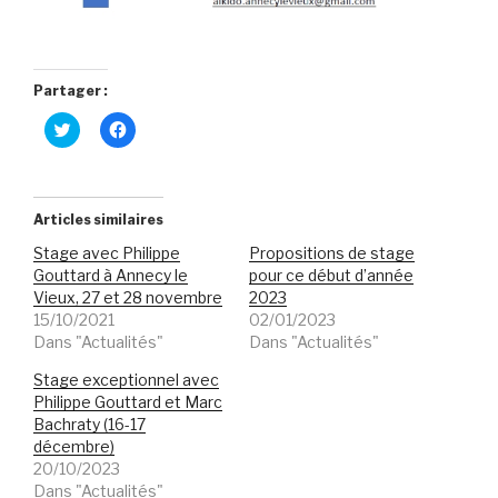
Partager :
C
C
l
l
i
i
q
q
u
u
e
e
z
z
Articles similaires
p
p
o
o
Stage avec Philippe
Propositions de stage
u
u
r
r
Gouttard à Annecy le
pour ce début d’année
p
p
Vieux, 27 et 28 novembre
2023
a
a
r
r
15/10/2021
02/01/2023
t
t
Dans "Actualités"
Dans "Actualités"
a
a
g
g
e
e
Stage exceptionnel avec
r
r
s
s
Philippe Gouttard et Marc
u
u
Bachraty (16-17
r
r
T
F
décembre)
w
a
20/10/2023
i
c
t
e
Dans "Actualités"