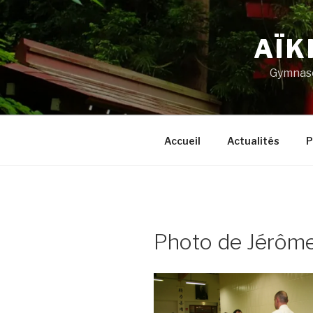
Aller
au
AÏK
contenu
principal
Gymnase
Accueil
Actualités
P
Photo de Jérôme