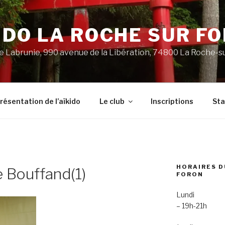
IDO LA ROCHE SUR F
 Labrunie, 990 avenue de la Libération, 74800 La Roche-s
résentation de l’aïkido
Le club
Inscriptions
St
HORAIRES D
 Bouffand(1)
FORON
Lundi
– 19h-21h