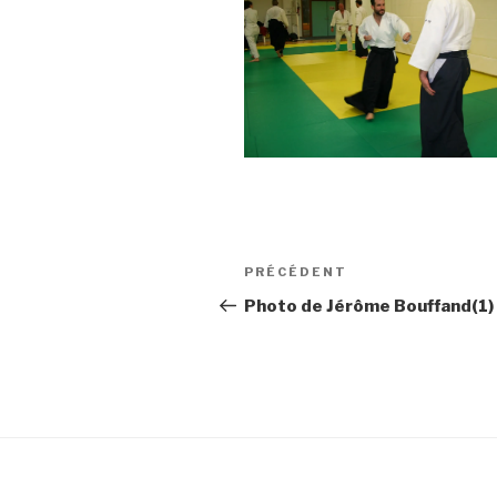
Navigation
Article
PRÉCÉDENT
de
précédent
Photo de Jérôme Bouffand(1)
l’article