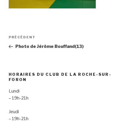
Navigation
Article
PRÉCÉDENT
de
précédent
Photo de Jérôme Bouffand(13)
l’article
HORAIRES DU CLUB DE LA ROCHE-SUR-
FORON
Lundi
– 19h-21h
Jeudi
– 19h-21h