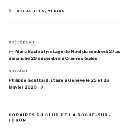
r
o
(
k
o
(
CATÉGORIES
ACTUALITÉS
,
MÉDIAS
u
o
v
u
r
v
e
r
d
e
a
d
n
a
Navigation
s
n
u
s
Article
PRÉCÉDENT
de
n
u
précédent
e
n
Marc Bachraty: stage de Noël du vendredi 27 au
n
e
l’article
o
n
dimanche 29 décembre à Cranves-Sales
u
o
v
u
e
v
Article
SUIVANT
l
e
l
l
suivant
e
l
Philippe Gouttard: stage à Genève le 25 et 26
f
e
janvier 2020
e
f
n
e
ê
n
t
ê
r
t
e
r
)
e
)
HORAIRES DU CLUB DE LA ROCHE-SUR-
FORON