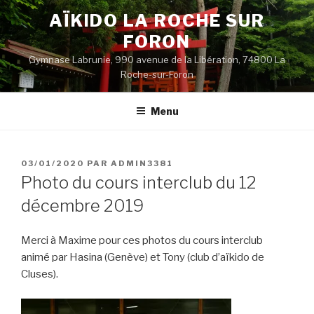
Aller
AÏKIDO LA ROCHE SUR
au
FORON
contenu
principal
Gymnase Labrunie, 990 avenue de la Libération, 74800 La
Roche-sur-Foron
Menu
PUBLIÉ
03/01/2020
PAR
ADMIN3381
LE
Photo du cours interclub du 12
décembre 2019
Merci à Maxime pour ces photos du cours interclub
animé par Hasina (Genève) et Tony (club d’aïkido de
Cluses).