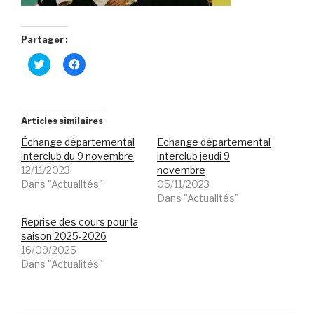
Partager :
C
C
l
l
i
i
q
q
u
u
e
e
z
z
Articles similaires
p
p
o
o
Échange départemental
Echange départemental
u
u
r
r
interclub du 9 novembre
interclub jeudi 9
p
p
12/11/2023
novembre
a
a
r
r
Dans "Actualités"
05/11/2023
t
t
Dans "Actualités"
a
a
g
g
e
e
Reprise des cours pour la
r
r
s
s
saison 2025-2026
u
u
16/09/2025
r
r
T
F
Dans "Actualités"
w
a
i
c
t
e
t
b
e
o