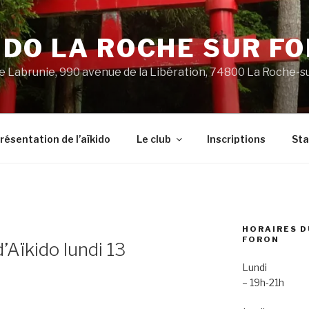
IDO LA ROCHE SUR F
 Labrunie, 990 avenue de la Libération, 74800 La Roche-s
résentation de l’aïkido
Le club
Inscriptions
St
HORAIRES D
FORON
’Aïkido lundi 13
Lundi
– 19h-21h