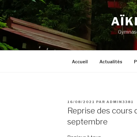
Aller
au
AÏK
contenu
principal
Gymnase
Accueil
Actualités
P
PUBLIÉ
16/08/2021
PAR
ADMIN3381
LE
Reprise des cours d
septembre