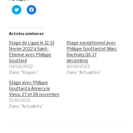
C
C
l
l
i
i
q
q
u
u
e
e
z
z
Articles similaires
p
p
o
o
Stage de Ligue le 12-13
Stage exceptionnel avec
u
u
r
r
février 2022 à Saint-
Philippe Gouttard et Marc
p
p
Etienne avec Philippe
Bachraty (16-17
a
a
r
r
Gouttard
décembre)
t
t
04/02/2022
20/10/2023
a
a
g
g
Dans "Stages"
Dans "Actualités"
e
e
r
r
s
s
Stage avec Philippe
u
u
Gouttard à Annecy le
r
r
T
F
Vieux, 27 et 28 novembre
w
a
15/10/2021
i
c
t
e
Dans "Actualités"
t
b
e
o
r
o
(
k
o
(
u
o
v
u