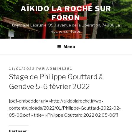
Aller
AÏKIDO LA ROCHE SUR
au
FORON
contenu
principal
Gymnase Labrunie, 990 avenue de la Libération, 74800 La
Roche-sur-Foron
Menu
PUBLIÉ
11/01/2022
PAR
ADMIN3381
LE
Stage de Philippe Gouttard à
Genève 5-6 février 2022
[pdf-embedder url= »http://aikidolaroche.fr/wp-
content/uploads/2022/01/Philippe-Gouttard-2022-02-
05-06.pdf » title= »Philippe Gouttard 2022 02 05-06″]
Partager :