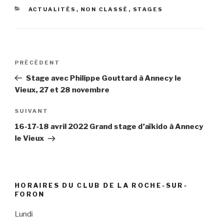
r
v
CATÉGORIES
ACTUALITÉS
,
NON CLASSÉ
,
STAGES
e
r
d
e
a
d
n
a
s
n
u
s
n
u
Navigation
e
n
n
e
Article
PRÉCÉDENT
o
n
de
précédent
u
o
Stage avec Philippe Gouttard à Annecy le
v
u
l’article
e
v
Vieux, 27 et 28 novembre
l
e
l
l
e
l
Article
SUIVANT
f
e
e
f
suivant
n
e
16-17-18 avril 2022 Grand stage d’aïkido à Annecy
ê
n
le Vieux
t
ê
r
t
e
r
)
e
)
HORAIRES DU CLUB DE LA ROCHE-SUR-
FORON
Lundi