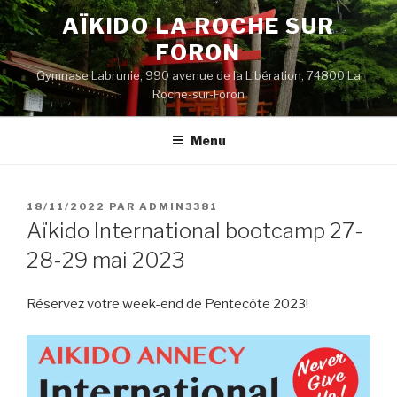
Aller
AÏKIDO LA ROCHE SUR
au
FORON
contenu
principal
Gymnase Labrunie, 990 avenue de la Libération, 74800 La
Roche-sur-Foron
Menu
PUBLIÉ
18/11/2022
PAR
ADMIN3381
LE
Aïkido International bootcamp 27-
28-29 mai 2023
Réservez votre week-end de Pentecôte 2023!