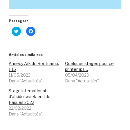
Partager :
C
C
l
l
i
i
q
q
u
u
e
e
z
z
Articles similaires
p
p
o
o
Annecy Aïkido Bootcamp:
Quelques stages pour ce
u
u
r
r
J-15
printemps…
p
p
11/05/2023
05/04/2023
a
a
r
r
Dans "Actualités"
Dans "Actualités"
t
t
a
a
Stage international
g
g
e
e
d’aïkido, week-end de
r
r
s
s
Pâques 2022
u
u
22/02/2022
r
r
T
F
Dans "Actualités"
w
a
i
c
t
e
t
b