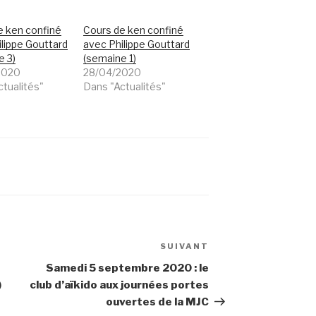
e ken confiné
Cours de ken confiné
lippe Gouttard
avec Philippe Gouttard
e 3)
(semaine 1)
2020
28/04/2020
ctualités"
Dans "Actualités"
SUIVANT
Article
suivant
Samedi 5 septembre 2020 : le
)
club d’aïkido aux journées portes
ouvertes de la MJC