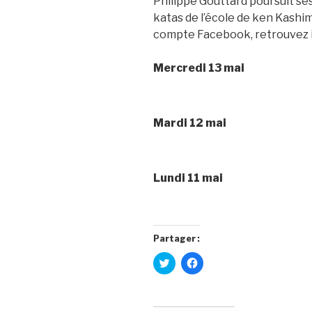
Philippe Gouttard poursuit se
katas de l’école de ken Kashim
compte Facebook, retrouvez ic
Mercredi 13 mai
Mardi 12 mai
Lundi 11 mai
Partager :
C
C
l
l
i
i
q
q
u
u
e
e