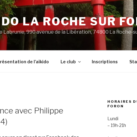
IDO LA ROCHE SUR F
 Labrunie, 990 avenue de la Libération, 74800 La Roche-s
résentation de l’aïkido
Le club
Inscriptions
St
HORAIRES D
FORON
ance avec Philippe
Lundi
4)
– 19h-21h