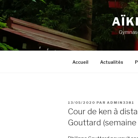
Aller
au
AÏK
contenu
principal
Gymnase
Accueil
Actualités
P
PUBLIÉ
13/05/2020
PAR
ADMIN3381
LE
Cour de ken à dist
Gouttard (semaine 