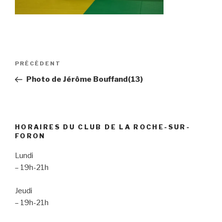
Navigation
Article
PRÉCÉDENT
de
précédent
Photo de Jérôme Bouffand(13)
l’article
HORAIRES DU CLUB DE LA ROCHE-SUR-
FORON
Lundi
– 19h-21h
Jeudi
– 19h-21h