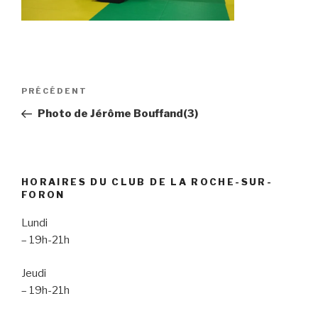
Navigation
Article
PRÉCÉDENT
de
précédent
Photo de Jérôme Bouffand(3)
l’article
HORAIRES DU CLUB DE LA ROCHE-SUR-
FORON
Lundi
– 19h-21h
Jeudi
– 19h-21h