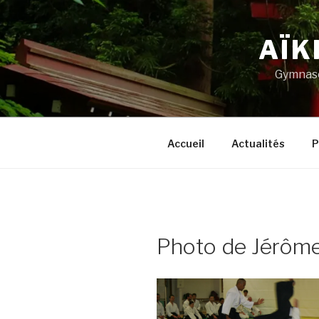
Aller
au
AÏK
contenu
principal
Gymnase
Accueil
Actualités
P
Photo de Jérôme