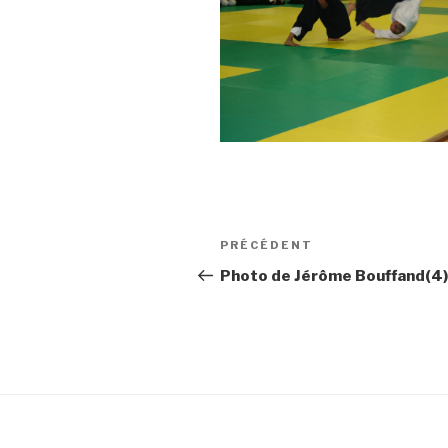
Navigation
Article
PRÉCÉDENT
de
précédent
Photo de Jérôme Bouffand(4)
l’article