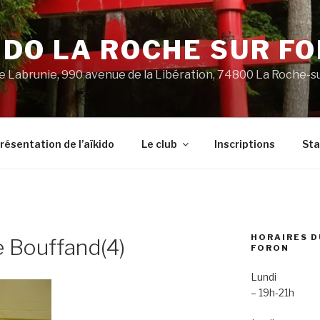
IDO LA ROCHE SUR F
 Labrunie, 990 avenue de la Libération, 74800 La Roche-s
résentation de l’aïkido
Le club
Inscriptions
St
HORAIRES D
 Bouffand(4)
FORON
Lundi
– 19h-21h