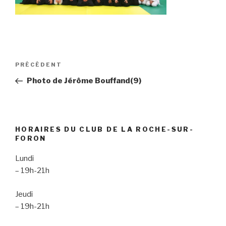
Navigation
Article
PRÉCÉDENT
de
précédent
Photo de Jérôme Bouffand(9)
l’article
HORAIRES DU CLUB DE LA ROCHE-SUR-
FORON
Lundi
– 19h-21h
Jeudi
– 19h-21h