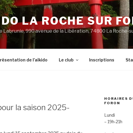
IDO LA ROCHE SUR F
 Labrunie, 990 avenue de la Libération, 74800 La Roche-s
résentation de l’aïkido
Le club
Inscriptions
St
HORAIRES D
FORON
pour la saison 2025-
Lundi
– 19h-21h