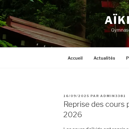
Aller
au
AÏK
contenu
principal
Gymnase
Accueil
Actualités
P
PUBLIÉ
16/09/2025
PAR
ADMIN3381
LE
Reprise des cours 
2026