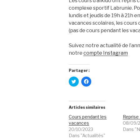
Les cours d’aïkido ont repris 
complexe sportif Labrunie. Pou
lundis et jeudis de 19h à 21h e
vacances scolaires, les cours o
(pas de cours pendant les vac
Suivez notre actualité de l’an
notre
compte Instagram
Partager :
C
C
l
l
i
i
q
q
u
u
e
e
z
z
Articles similaires
p
p
o
o
Cours pendant les
Reprise 
u
u
r
r
vacances
08/09/
p
p
20/10/2023
a
a
Dans "N
r
r
Dans "Actualités"
t
t