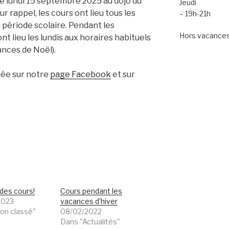
ce lundi 15 septembre 2025 au dojo du
Jeudi
r rappel, les cours ont lieu tous les
– 19h-21h
n période scolaire. Pendant les
Hors vacances 
nt lieu les lundis aux horaires habituels
ances de Noël).
née sur notre
page Facebook
et sur
des cours!
Cours pendant les
2023
vacances d’hiver
on classé"
08/02/2022
Dans "Actualités"