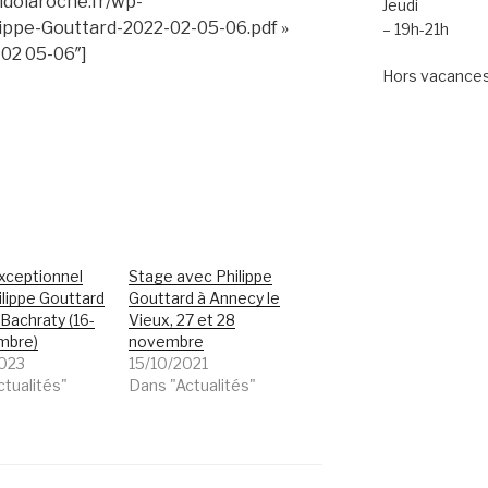
kidolaroche.fr/wp-
Jeudi
ippe-Gouttard-2022-02-05-06.pdf »
– 19h-21h
 02 05-06″]
Hors vacances 
xceptionnel
Stage avec Philippe
lippe Gouttard
Gouttard à Annecy le
Bachraty (16-
Vieux, 27 et 28
mbre)
novembre
023
15/10/2021
ctualités"
Dans "Actualités"