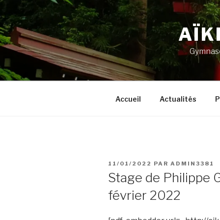
Aller
au
AÏK
contenu
principal
Gymnase
Accueil
Actualités
P
PUBLIÉ
11/01/2022
PAR
ADMIN3381
LE
Stage de Philippe 
février 2022