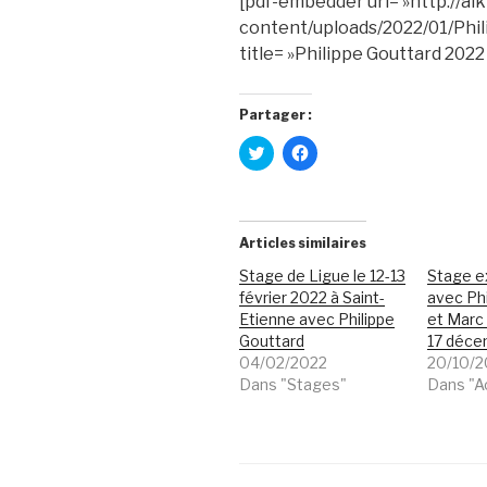
[pdf-embedder url= »http://ai
content/uploads/2022/01/Phil
title= »Philippe Gouttard 2022
Partager :
C
C
l
l
i
i
q
q
u
u
e
e
z
z
Articles similaires
p
p
o
o
Stage de Ligue le 12-13
Stage e
u
u
r
r
février 2022 à Saint-
avec Phi
p
p
Etienne avec Philippe
a
a
et Marc 
r
r
Gouttard
17 déce
t
t
a
a
04/02/2022
20/10/2
g
g
Dans "Stages"
Dans "A
e
e
r
r
s
s
u
u
r
r
T
F
w
a