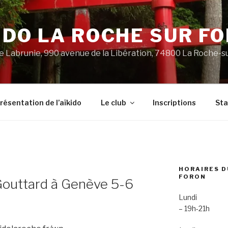
IDO LA ROCHE SUR F
 Labrunie, 990 avenue de la Libération, 74800 La Roche-s
résentation de l’aïkido
Le club
Inscriptions
St
HORAIRES D
FORON
Gouttard à Genève 5-6
Lundi
– 19h-21h