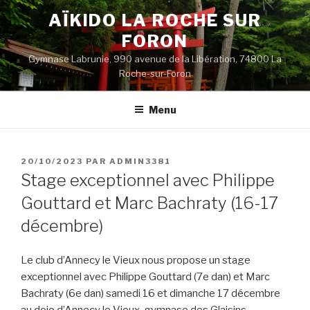
Aller
AÏKIDO LA ROCHE SUR
au
FORON
contenu
principal
Gymnase Labrunie, 990 avenue de la Libération, 74800 La
Roche-sur-Foron
Menu
PUBLIÉ
20/10/2023
PAR
ADMIN3381
LE
Stage exceptionnel avec Philippe
Gouttard et Marc Bachraty (16-17
décembre)
Le club d’Annecy le Vieux nous propose un stage
exceptionnel avec Philippe Gouttard (7e dan) et Marc
Bachraty (6e dan) samedi 16 et dimanche 17 décembre