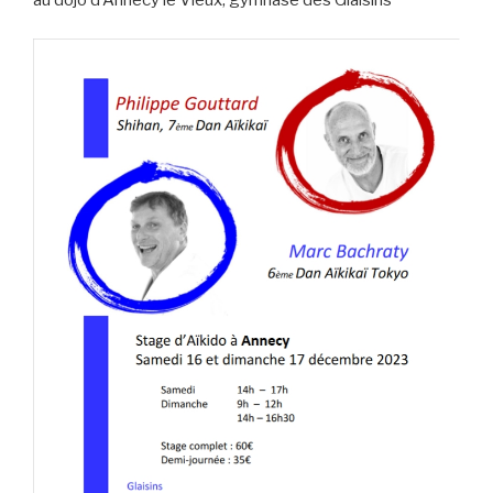
au dojo d’Annecy le Vieux, gymnase des Glaisins