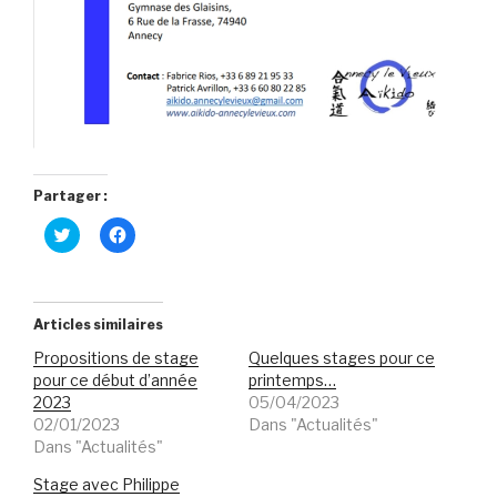
Partager :
C
C
l
l
i
i
q
q
u
u
e
e
z
z
Articles similaires
p
p
o
o
Propositions de stage
Quelques stages pour ce
u
u
r
r
pour ce début d’année
printemps…
p
p
2023
05/04/2023
a
a
r
r
02/01/2023
Dans "Actualités"
t
t
Dans "Actualités"
a
a
g
g
e
e
Stage avec Philippe
r
r