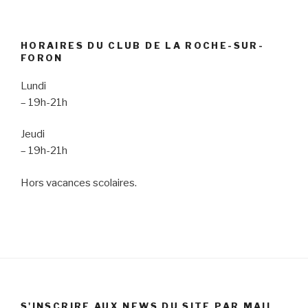
ê
n
t
ê
r
t
e
r
)
e
)
HORAIRES DU CLUB DE LA ROCHE-SUR-
FORON
Lundi
– 19h-21h
Jeudi
– 19h-21h
Hors vacances scolaires.
S'INSCRIRE AUX NEWS DU SITE PAR MAIL