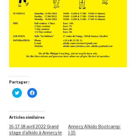
Partager :
C
C
l
l
i
i
q
q
u
u
e
e
z
z
Articles similaires
p
p
o
o
16-17-18 avril 2022 Grand
Annecy Aïkido Bootcamp:
u
u
r
r
stage d’aïkido à Annecy le
J-15
p
p