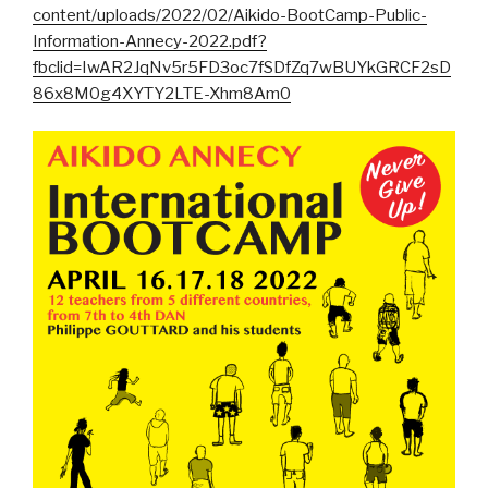
content/uploads/2022/02/Aikido-BootCamp-Public-
Information-Annecy-2022.pdf?
fbclid=IwAR2JqNv5r5FD3oc7fSDfZq7wBUYkGRCF2sD
86x8M0g4XYTY2LTE-Xhm8Am0