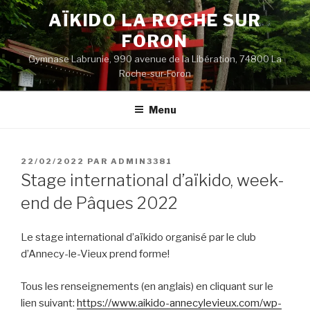
Aller
AÏKIDO LA ROCHE SUR
au
FORON
contenu
principal
Gymnase Labrunie, 990 avenue de la Libération, 74800 La
Roche-sur-Foron
Menu
PUBLIÉ
22/02/2022
PAR
ADMIN3381
LE
Stage international d’aïkido, week-
end de Pâques 2022
Le stage international d’aïkido organisé par le club
d’Annecy-le-Vieux prend forme!
Tous les renseignements (en anglais) en cliquant sur le
lien suivant:
https://www.aikido-annecylevieux.com/wp-