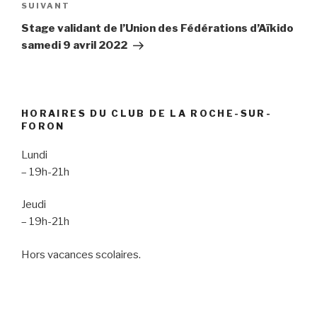
e
v
Article
SUIVANT
l
e
l
l
suivant
Stage validant de l’Union des Fédérations d’Aïkido
e
l
f
e
samedi 9 avril 2022
e
f
n
e
ê
n
t
ê
r
t
e
r
)
e
)
HORAIRES DU CLUB DE LA ROCHE-SUR-
FORON
Lundi
– 19h-21h
Jeudi
– 19h-21h
Hors vacances scolaires.