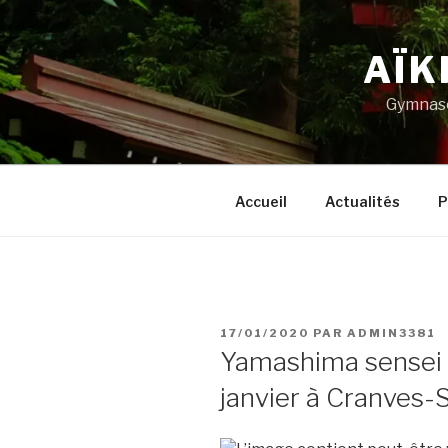
Aller
au
AÏK
contenu
principal
Gymnase
Accueil
Actualités
P
PUBLIÉ
17/01/2020
PAR
ADMIN3381
LE
Yamashima sensei :
janvier à Cranves-