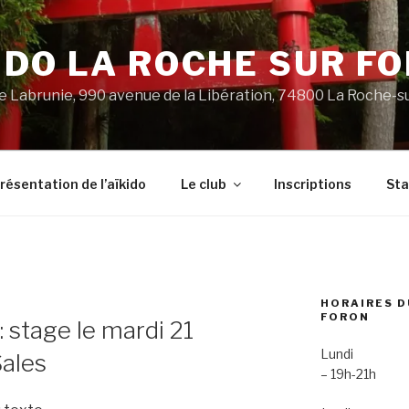
IDO LA ROCHE SUR F
 Labrunie, 990 avenue de la Libération, 74800 La Roche-s
résentation de l’aïkido
Le club
Inscriptions
St
HORAIRES D
FORON
 stage le mardi 21
Lundi
Sales
– 19h-21h