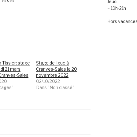
Jeudi
– 19h-21h
Hors vacances 
n Tissier: stage
Stage de ligue à
di 21 mars
Cranves-Sales le 20
Cranves-Sales
novembre 2022
020
02/10/2022
tages"
Dans "Non classé"