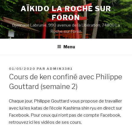
Aller
AÏKIDO LA ROCHE SUR
au
FORON
contenu
principal
Gymnase Labrunie, 990 avenue de la Libération, 74800 La
Roche-sur-Foron
Menu
PUBLIÉ
01/05/2020
PAR
ADMIN3381
LE
Cours de ken confiné avec Philippe
Gouttard (semaine 2)
Chaque jour, Philippe Gouttard vous propose de travailler
avec lui les katas de l’école Kashima shin ryu en direct sur
Facebook. Pour ceux qui n’ont pas de compte Facebook,
retrouvez ici les vidéos de ses cours.