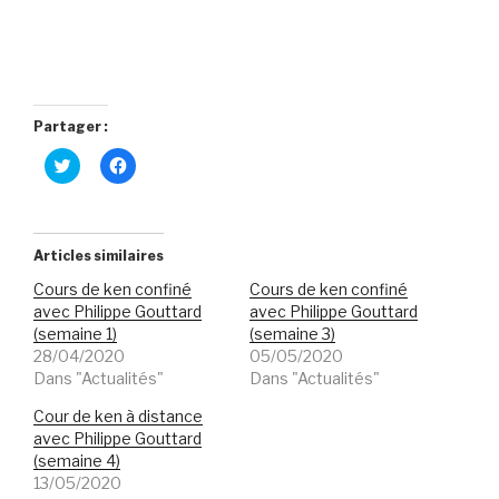
Partager :
C
C
l
l
i
i
q
q
u
u
e
e
z
z
Articles similaires
p
p
o
o
Cours de ken confiné
Cours de ken confiné
u
u
r
r
avec Philippe Gouttard
avec Philippe Gouttard
p
p
(semaine 1)
(semaine 3)
a
a
r
r
28/04/2020
05/05/2020
t
t
Dans "Actualités"
Dans "Actualités"
a
a
g
g
e
e
Cour de ken à distance
r
r
s
s
avec Philippe Gouttard
u
u
(semaine 4)
r
r
T
F
13/05/2020
w
a