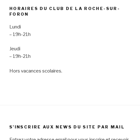
)
HORAIRES DU CLUB DE LA ROCHE-SUR-
FORON
Lundi
– 19h-21h
Jeudi
– 19h-21h
Hors vacances scolaires.
S'INSCRIRE AUX NEWS DU SITE PAR MAIL
Entrez votre adresse email pour vous inscrire et recevoir