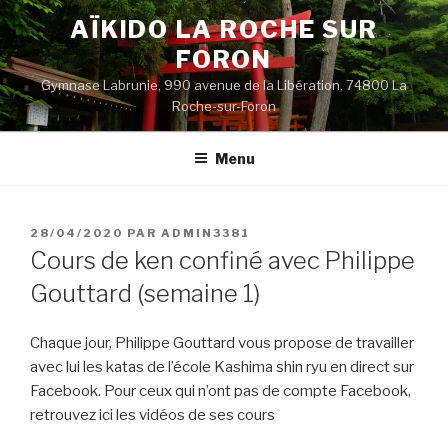
Aller
AÏKIDO LA ROCHE SUR
au
FORON
contenu
principal
Gymnase Labrunie, 990 avenue de la Libération, 74800 La
Roche-sur-Foron
Menu
PUBLIÉ
28/04/2020
PAR
ADMIN3381
LE
Cours de ken confiné avec Philippe
Gouttard (semaine 1)
Chaque jour, Philippe Gouttard vous propose de travailler
avec lui les katas de l’école Kashima shin ryu en direct sur
Facebook. Pour ceux qui n’ont pas de compte Facebook,
retrouvez ici les vidéos de ses cours