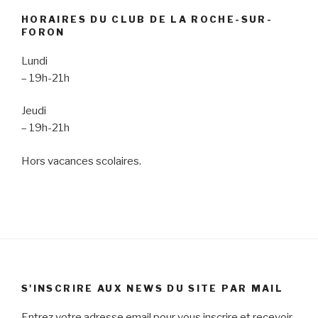
)
HORAIRES DU CLUB DE LA ROCHE-SUR-
FORON
Lundi
– 19h-21h
Jeudi
– 19h-21h
Hors vacances scolaires.
S'INSCRIRE AUX NEWS DU SITE PAR MAIL
Entrez votre adresse email pour vous inscrire et recevoir