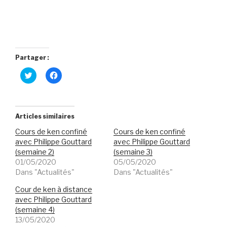
Partager :
C
C
l
l
i
i
q
q
u
u
e
e
z
z
Articles similaires
p
p
o
o
Cours de ken confiné
Cours de ken confiné
u
u
r
r
avec Philippe Gouttard
avec Philippe Gouttard
p
p
(semaine 2)
(semaine 3)
a
a
r
r
01/05/2020
05/05/2020
t
t
Dans "Actualités"
Dans "Actualités"
a
a
g
g
e
e
Cour de ken à distance
r
r
s
s
avec Philippe Gouttard
u
u
(semaine 4)
r
r
T
F
13/05/2020
w
a